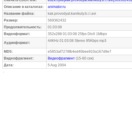
Скачать ED2K link:
ed2k://|file|kak.provodyat.kanikuly.b.i.l.avi|569362432
Описание в каталогах:
animator.ru
Название файла:
kak.provodyat.kanikuly.b.i.l.avi
Размер:
569362432
Продолжительность:
01:03:08
Видеоформат:
352x288 01:03:08 25fps DivX 1Mbps
44KHz 01:03:08 Stereo 95Kbps mp3
Аудиоформат:
MD5:
e5853af7278fb4ed40bee910a167d9e7
Видеофрагмент:
Видеофрагмент
(15-60 сек)
Дата:
5 Aug 2004