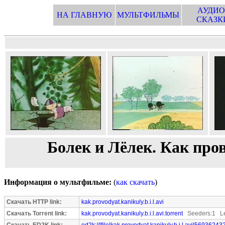
АУДИО
НА ГЛАВНУЮ
МУЛЬТФИЛЬМЫ
СКАЗК
Болек и Лёлек. Как про
Информация о мультфильме:
(
как скачать
)
Скачать HTTP link:
kak.provodyat.kanikuly.b.i.l.avi
Скачать Torrent link:
kak.provodyat.kanikuly.b.i.l.avi.torrent
Seeders:1 Le