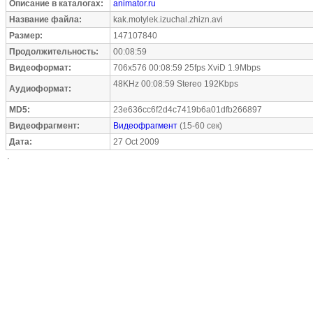
Описание в каталогах:
animator.ru
Название файла:
kak.motylek.izuchal.zhizn.avi
Размер:
147107840
Продолжительность:
00:08:59
Видеоформат:
706x576 00:08:59 25fps XviD 1.9Mbps
48KHz 00:08:59 Stereo 192Kbps
Аудиоформат:
MD5:
23e636cc6f2d4c7419b6a01dfb266897
Видеофрагмент:
Видеофрагмент
(15-60 сек)
Дата:
27 Oct 2009