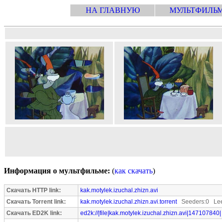
НА ГЛАВНУЮ
МУЛЬТФИЛЬ
Информация о мультфильме:
(
как скачать
)
Скачать HTTP link:
kak.motylek.izuchal.zhizn.avi
Скачать Torrent link:
kak.motylek.izuchal.zhizn.avi.torrent
Seeders:0 Lee
Скачать ED2K link:
ed2k://|file|kak.motylek.izuchal.zhizn.avi|147107840|