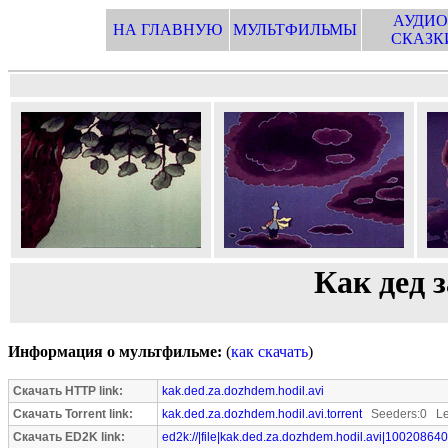
АУДИО
НА ГЛАВНУЮ
МУЛЬТФИЛЬМЫ
СКАЗК
Как дед 
Информация о мультфильме:
(
как скачать
)
Скачать HTTP link:
kak.ded.za.dozhdem.hodil.avi
Скачать Torrent link:
kak.ded.za.dozhdem.hodil.avi.torrent
Seeders:0 Le
Скачать ED2K link:
ed2k://|file|kak.ded.za.dozhdem.hodil.avi|100208640