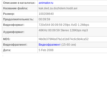
Описание в каталогах:
animator.ru
Название файла:
kak.ded.za.dozhdem.hodil.avi
Размер:
100208640
Продолжительность:
00:09:59
Видеоформат:
720x544 00:09:59 25fps XviD 1.2Mbps
48KHz 00:09:59 Stereo 128Kbps mp3
Аудиоформат:
MD5:
f4b0b379f4bd7fa1d1b874c6c9d4ca52
Видеофрагмент:
Видеофрагмент
(15-60 сек)
Дата:
5 Feb 2008