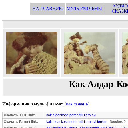
АУДИО
НА ГЛАВНУЮ
МУЛЬТФИЛЬМЫ
СКАЗК
Как Алдар-Ко
Информация о мультфильме:
(
как скачать
)
Скачать HTTP link:
kak.aldar.kose.perehitril.tigra.avi
Скачать Torrent link:
kak.aldar.kose.perehitril.tigra.avi.torrent
Seeders:0 