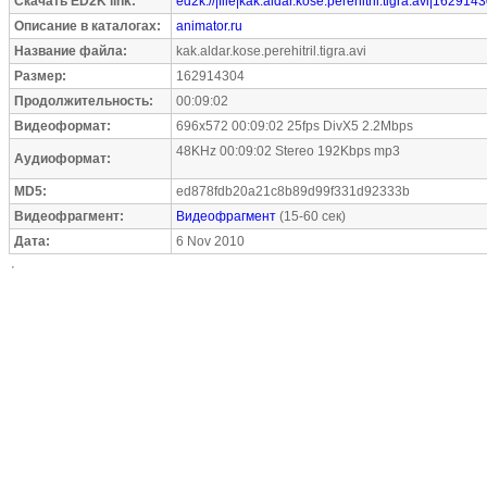
Скачать ED2K link:
ed2k://|file|kak.aldar.kose.perehitril.tigra.avi|162914
Описание в каталогах:
animator.ru
Название файла:
kak.aldar.kose.perehitril.tigra.avi
Размер:
162914304
Продолжительность:
00:09:02
Видеоформат:
696x572 00:09:02 25fps DivX5 2.2Mbps
48KHz 00:09:02 Stereo 192Kbps mp3
Аудиоформат:
MD5:
ed878fdb20a21c8b89d99f331d92333b
Видеофрагмент:
Видеофрагмент
(15-60 сек)
Дата:
6 Nov 2010