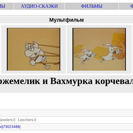
МЫ
АУДИО-СКАЗКИ
ФИЛЬМЫ
Мультфильм
ржемелик и Вахмурка корчевал
eeders:0 Leechers:0
avi|73023488|