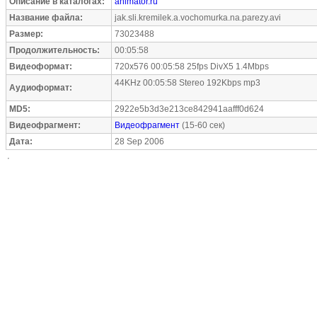
Описание в каталогах:
animator.ru
Название файла:
jak.sli.kremilek.a.vochomurka.na.parezy.avi
Размер:
73023488
Продолжительность:
00:05:58
Видеоформат:
720x576 00:05:58 25fps DivX5 1.4Mbps
44KHz 00:05:58 Stereo 192Kbps mp3
Аудиоформат:
MD5:
2922e5b3d3e213ce842941aafff0d624
Видеофрагмент:
Видеофрагмент
(15-60 сек)
Дата:
28 Sep 2006