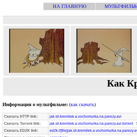
НА ГЛАВНУЮ
МУЛЬТФИЛЬ
Как К
Информация о мультфильме:
(
как скачать
)
Скачать HTTP link:
jak.sli.kremilek.a.vochomurka.na.parezy.avi
Скачать Torrent link:
jak.sli.kremilek.a.vochomurka.na.parezy.avi.torrent
S
Скачать ED2K link:
ed2k://|file|jak.sli.kremilek.a.vochomurka.na.parezy.