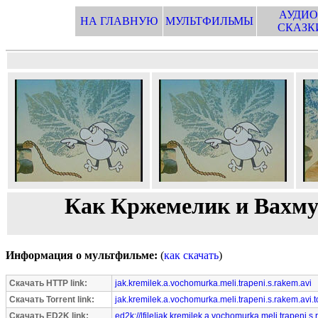
АУДИО
НА ГЛАВНУЮ
МУЛЬТФИЛЬМЫ
СКАЗК
Как Кржемелик и Вахмур
Информация о мультфильме:
(
как скачать
)
Скачать HTTP link:
jak.kremilek.a.vochomurka.meli.trapeni.s.rakem.avi
Скачать Torrent link:
jak.kremilek.a.vochomurka.meli.trapeni.s.rakem.avi.t
Скачать ED2K link:
ed2k://|file|jak.kremilek.a.vochomurka.meli.trapeni.