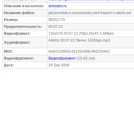
Описание в каталогах:
animator.ru
Название файла:
jak.kremilek.a.vochomurka.meli.trapeni.s.rakem.avi
Размер:
90251776
Продолжительность:
00:07:22
Видеоформат:
720x576 00:07:22 25fps DivX5 1.4Mbps
44KHz 00:07:22 Stereo 192Kbps mp3
Аудиоформат:
MD5:
6a9c01996d243226c68fe3f6f2254fe2
Видеофрагмент:
Видеофрагмент
(15-60 сек)
Дата:
28 Sep 2006