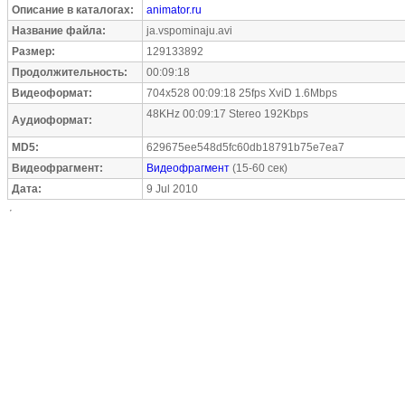
Описание в каталогах:
animator.ru
Название файла:
ja.vspominaju.avi
Размер:
129133892
Продолжительность:
00:09:18
Видеоформат:
704x528 00:09:18 25fps XviD 1.6Mbps
48KHz 00:09:17 Stereo 192Kbps
Аудиоформат:
MD5:
629675ee548d5fc60db18791b75e7ea7
Видеофрагмент:
Видеофрагмент
(15-60 сек)
Дата:
9 Jul 2010