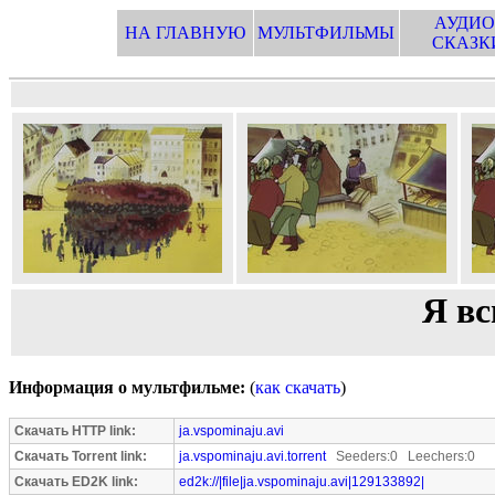
АУДИО
НА ГЛАВНУЮ
МУЛЬТФИЛЬМЫ
СКАЗК
Я вс
Информация о мультфильме:
(
как скачать
)
Скачать HTTP link:
ja.vspominaju.avi
Скачать Torrent link:
ja.vspominaju.avi.torrent
Seeders:0 Leechers:0
Скачать ED2K link:
ed2k://|file|ja.vspominaju.avi|129133892|