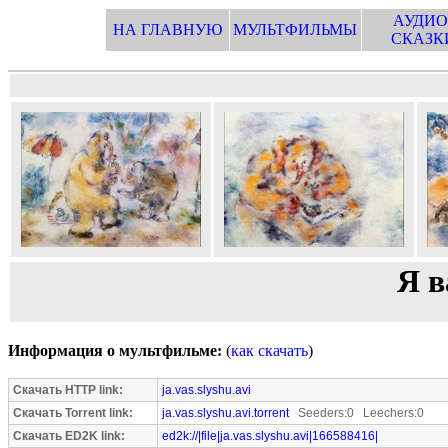
АУДИО
НА ГЛАВНУЮ
МУЛЬТФИЛЬМЫ
СКАЗК
Я в
Информация о мультфильме:
(
как скачать
)
Скачать HTTP link:
ja.vas.slyshu.avi
Скачать Torrent link:
ja.vas.slyshu.avi.torrent
Seeders:0 Leechers:0
Скачать ED2K link:
ed2k://|file|ja.vas.slyshu.avi|166588416|