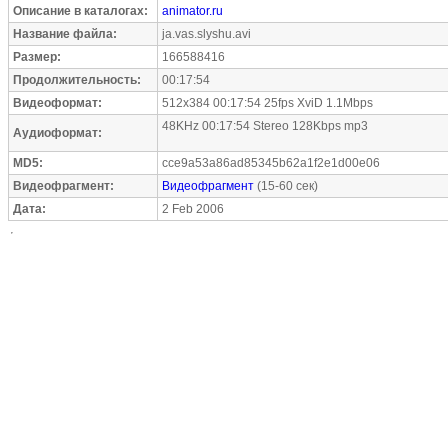
Описание в каталогах:
animator.ru
Название файла:
ja.vas.slyshu.avi
Размер:
166588416
Продолжительность:
00:17:54
Видеоформат:
512x384 00:17:54 25fps XviD 1.1Mbps
48KHz 00:17:54 Stereo 128Kbps mp3
Аудиоформат:
MD5:
cce9a53a86ad85345b62a1f2e1d00e06
Видеофрагмент:
Видеофрагмент
(15-60 сек)
Дата:
2 Feb 2006