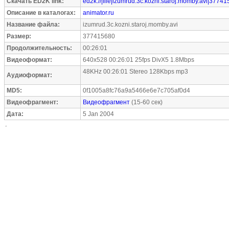
Скачать ED2K link:
ed2k://|file|izumrud.3c.kozni.staroj.momby.avi|37741
Описание в каталогах:
animator.ru
Название файла:
izumrud.3c.kozni.staroj.momby.avi
Размер:
377415680
Продолжительность:
00:26:01
Видеоформат:
640x528 00:26:01 25fps DivX5 1.8Mbps
48KHz 00:26:01 Stereo 128Kbps mp3
Аудиоформат:
MD5:
0f1005a8fc76a9a5466e6e7c705af0d4
Видеофрагмент:
Видеофрагмент
(15-60 сек)
Дата:
5 Jan 2004