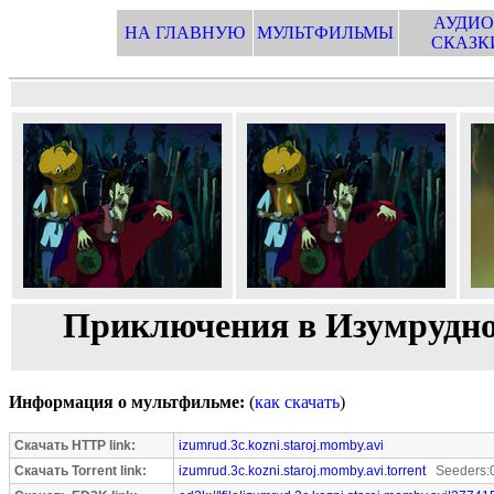
АУДИО
НА ГЛАВНУЮ
МУЛЬТФИЛЬМЫ
СКАЗК
Приключения в Изумрудном
Информация о мультфильме:
(
как скачать
)
Скачать HTTP link:
izumrud.3c.kozni.staroj.momby.avi
Скачать Torrent link:
izumrud.3c.kozni.staroj.momby.avi.torrent
Seeders:0