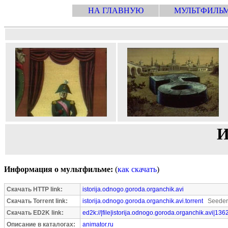
НА ГЛАВНУЮ
МУЛЬТФИЛЬ
И
Информация о мультфильме:
(
как скачать
)
Скачать HTTP link:
istorija.odnogo.goroda.organchik.avi
Скачать Torrent link:
istorija.odnogo.goroda.organchik.avi.torrent
Seeders
Скачать ED2K link:
ed2k://|file|istorija.odnogo.goroda.organchik.avi|13
Описание в каталогах:
animator.ru