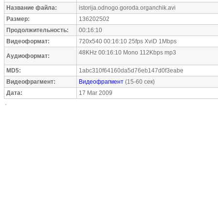
Название файла:
istorija.odnogo.goroda.organchik.avi
Размер:
136202502
Продолжительность:
00:16:10
Видеоформат:
720x540 00:16:10 25fps XviD 1Mbps
48KHz 00:16:10 Mono 112Kbps mp3
Аудиоформат:
MD5:
1abc310f64160da5d76eb147d0f3eabe
Видеофрагмент:
Видеофрагмент
(15-60 сек)
Дата:
17 Mar 2009