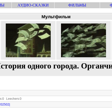
МЫ
АУДИО-СКАЗКИ
ФИЛЬМЫ
Мультфильм
стория одного города. Органч
:0 Leechers:0
6202502|