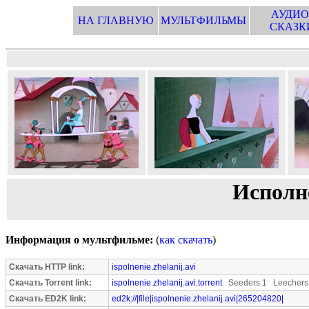
АУДИО
НА ГЛАВНУЮ
МУЛЬТФИЛЬМЫ
СКАЗК
Исполн
Информация о мультфильме:
(
как скачать
)
Скачать HTTP link:
ispolnenie.zhelanij.avi
Скачать Torrent link:
ispolnenie.zhelanij.avi.torrent
Seeders:1 Leechers
Скачать ED2K link:
ed2k://|file|ispolnenie.zhelanij.avi|265204820|