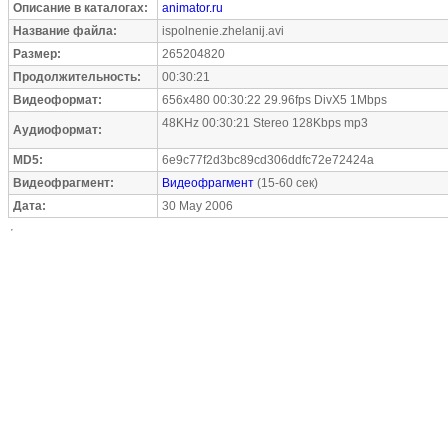
Описание в каталогах:
animator.ru
Название файла:
ispolnenie.zhelanij.avi
Размер:
265204820
Продолжительность:
00:30:21
Видеоформат:
656x480 00:30:22 29.96fps DivX5 1Mbps
48KHz 00:30:21 Stereo 128Kbps mp3
Аудиоформат:
MD5:
6e9c77f2d3bc89cd306ddfc72e72424a
Видеофрагмент:
Видеофрагмент
(15-60 сек)
Дата:
30 May 2006