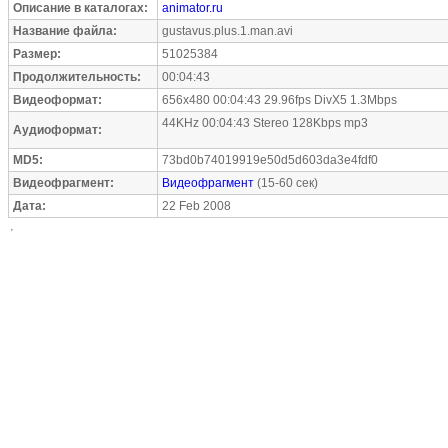
Описание в каталогах:
animator.ru
Название файла:
gustavus.plus.1.man.avi
Размер:
51025384
Продолжительность:
00:04:43
Видеоформат:
656x480 00:04:43 29.96fps DivX5 1.3Mbps
44KHz 00:04:43 Stereo 128Kbps mp3
Аудиоформат:
MD5:
73bd0b74019919e50d5d603da3e4fdf0
Видеофрагмент:
Видеофрагмент
(15-60 сек)
Дата:
22 Feb 2008