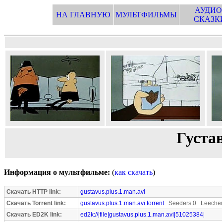
АУДИО
НА ГЛАВНУЮ
МУЛЬТФИЛЬМЫ
СКАЗК
Густав
Информация о мультфильме:
(
как скачать
)
Скачать HTTP link:
gustavus.plus.1.man.avi
Скачать Torrent link:
gustavus.plus.1.man.avi.torrent
Seeders:0 Leecher
Скачать ED2K link:
ed2k://|file|gustavus.plus.1.man.avi|51025384|