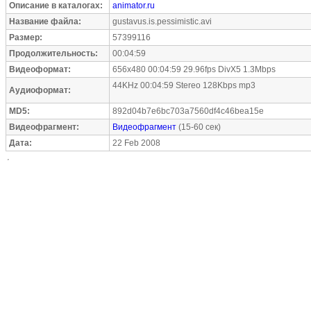
Описание в каталогах:
animator.ru
Название файла:
gustavus.is.pessimistic.avi
Размер:
57399116
Продолжительность:
00:04:59
Видеоформат:
656x480 00:04:59 29.96fps DivX5 1.3Mbps
44KHz 00:04:59 Stereo 128Kbps mp3
Аудиоформат:
MD5:
892d04b7e6bc703a7560df4c46bea15e
Видеофрагмент:
Видеофрагмент
(15-60 сек)
Дата:
22 Feb 2008