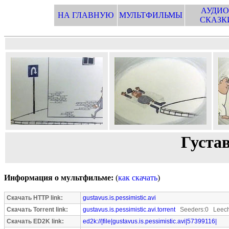
АУДИО
НА ГЛАВНУЮ
МУЛЬТФИЛЬМЫ
СКАЗК
Густав
Информация о мультфильме:
(
как скачать
)
Скачать HTTP link:
gustavus.is.pessimistic.avi
Скачать Torrent link:
gustavus.is.pessimistic.avi.torrent
Seeders:0 Leech
Скачать ED2K link:
ed2k://|file|gustavus.is.pessimistic.avi|57399116|