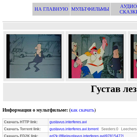
АУДИО
НА ГЛАВНУЮ
МУЛЬТФИЛЬМЫ
СКАЗК
Густав лез
Информация о мультфильме:
(
как скачать
)
Скачать HTTP link:
gustavus.interferes.avi
Скачать Torrent link:
gustavus.interferes.avi.torrent
Seeders:0 Leechers
Скачать ED2K link:
ed2k://|file|gustavus.interferes.avi|97815472|