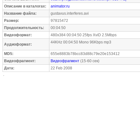
Описание в каталогах:
animator.ru
Название файла:
gustavus.interferes.avi
Размер:
97815472
Продолжительность:
00:04:50
Видеоформат:
480x384 00:04:50 25fps XviD 2.5Mbps
44KHz 00:04:50 Mono 96Kbps mp3
Аудиоформат:
MD5:
655e8883b78bcc83d88c79e20e153412
Видеофрагмент:
Видеофрагмент
(15-60 сек)
Дата:
22 Feb 2008