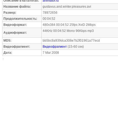
Описание в каталогах:
animator.ru
Название файла:
gustavus.and.winter.pleasures.avi
Размер:
78972656
Продолжительность:
00:04:52
Видеоформат:
480x384 00:04:52 25fps XviD 2Mbps
44KHz 00:04:52 Mono 96Kbps mp3
Аудиоформат:
MD5:
bb5bc8a939dca308e7b2f01961a77ecd
Видеофрагмент:
Видеофрагмент
(15-60 сек)
Дата:
7 Mar 2008