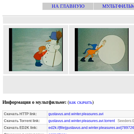
НА ГЛАВНУЮ
МУЛЬТФИЛЬ
Информация о мультфильме:
(
как скачать
)
Скачать HTTP link:
gustavus.and.winter.pleasures.avi
Скачать Torrent link:
gustavus.and.winter.pleasures.avi.torrent
Seeders:0
Скачать ED2K link:
ed2k://|file|gustavus.and.winter.pleasures.avi|78972