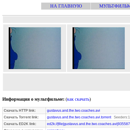
НА ГЛАВНУЮ
МУЛЬТФИЛЬ
Информация о мультфильме:
(
как скачать
)
Скачать HTTP link:
gustavus.and.the.two.coaches.avi
Скачать Torrent link:
gustavus.and.the.two.coaches.avi.torrent
Seeders:1
Скачать ED2K link:
ed2k://|file|gustavus.and.the.two.coaches.avi|93558