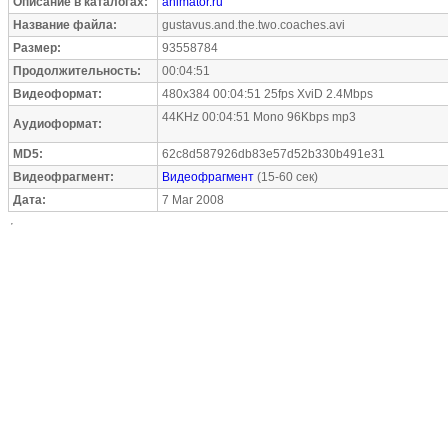
Описание в каталогах:
animator.ru
Название файла:
gustavus.and.the.two.coaches.avi
Размер:
93558784
Продолжительность:
00:04:51
Видеоформат:
480x384 00:04:51 25fps XviD 2.4Mbps
44KHz 00:04:51 Mono 96Kbps mp3
Аудиоформат:
MD5:
62c8d587926db83e57d52b330b491e31
Видеофрагмент:
Видеофрагмент
(15-60 сек)
Дата:
7 Mar 2008