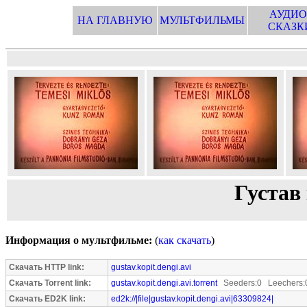
АУДИО
НА ГЛАВНУЮ
МУЛЬТФИЛЬМЫ
СКАЗК
Густав
Информация о мультфильме:
(
как скачать
)
Скачать HTTP link:
gustav.kopit.dengi.avi
Скачать Torrent link:
gustav.kopit.dengi.avi.torrent
Seeders:0 Leechers:
Скачать ED2K link:
ed2k://|file|gustav.kopit.dengi.avi|63309824|