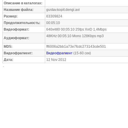
Описание в каталогах:
Название файла:
gustav.kopit.dengi.avi
Размер:
63309824
Продолжительность:
00:05:10
Видеоформат:
640x480 00:05:10 25fps XviD 1.4Mbps
48KHz 00:05:10 Mono 128Kbps mp3
Аудиоформат:
MD5:
ff6006a2bb1a73e7fcdc273143cde501
Видеофрагмент:
Видеофрагмент
(15-60 сек)
Дата:
12 Nov 2012