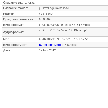
Описание в каталогах:
Название файла:
gustav.i.ego.lovkost.avi
Размер:
63375360
Продолжительность:
00:05:09
Видеоформат:
640x480 00:05:09 25fps XviD 1.5Mbps
48KHz 00:05:09 Mono 128Kbps mp3
Аудиоформат:
MD5:
6b4f938f733c34c0fc061d3106b6ef51
Видеофрагмент:
Видеофрагмент
(15-60 сек)
Дата:
12 Nov 2012