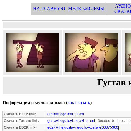
АУДИО
НА ГЛАВНУЮ
МУЛЬТФИЛЬМЫ
СКАЗК
Густав 
Информация о мультфильме:
(
как скачать
)
Скачать HTTP link:
gustav.i.ego.lovkost.avi
Скачать Torrent link:
gustav.i.ego.lovkost.avi.torrent
Seeders:0 Leechers
Скачать ED2K link:
ed2k://|file|gustav.i.ego.lovkost.avi|63375360|