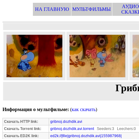
АУДИО
НА ГЛАВНУЮ
МУЛЬТФИЛЬМЫ
СКАЗК
Гриб
Информация о мультфильме:
(
как скачать
)
Скачать HTTP link:
gribnoj.dozhdik.avi
Скачать Torrent link:
gribnoj.dozhdik.avi.torrent
Seeders:3 Leechers:0
Скачать ED2K link:
ed2k://|file|gribnoj.dozhdik.avi|155987968|