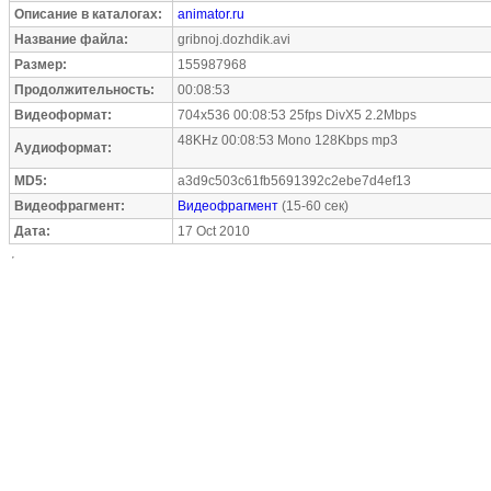
Описание в каталогах:
animator.ru
Название файла:
gribnoj.dozhdik.avi
Размер:
155987968
Продолжительность:
00:08:53
Видеоформат:
704x536 00:08:53 25fps DivX5 2.2Mbps
48KHz 00:08:53 Mono 128Kbps mp3
Аудиоформат:
MD5:
a3d9c503c61fb5691392c2ebe7d4ef13
Видеофрагмент:
Видеофрагмент
(15-60 сек)
Дата:
17 Oct 2010