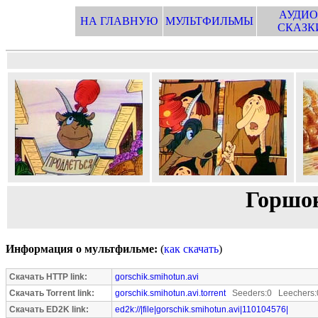
АУДИО
НА ГЛАВНУЮ
МУЛЬТФИЛЬМЫ
СКАЗК
Горшо
Информация о мультфильме:
(
как скачать
)
Скачать HTTP link:
gorschik.smihotun.avi
Скачать Torrent link:
gorschik.smihotun.avi.torrent
Seeders:0 Leechers:
Скачать ED2K link:
ed2k://|file|gorschik.smihotun.avi|110104576|