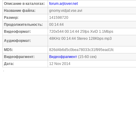
Описание в каталогах:
forum.arjlover.net
Название файла:
gnomy.vidjat.vse.avi
Размер:
141598720
Продолжительность:
00:14:44
Видеоформат:
720x544 00:14:44 25fps XviD 1.1Mbps
48KHz 00:14:44 Stereo 128Kbps mp3
Аудиоформат:
MD5:
826d4b6d5c0bea78033c31f995ead1fc
Видеофрагмент:
Видеофрагмент
(15-60 сек)
Дата:
12 Nov 2014