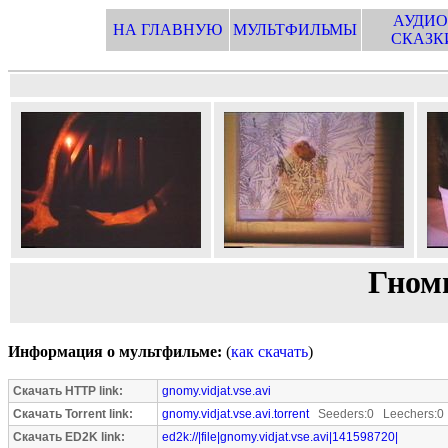
АУДИО
НА ГЛАВНУЮ
МУЛЬТФИЛЬМЫ
СКАЗК
Гном
Информация о мультфильме:
(
как скачать
)
Скачать HTTP link:
gnomy.vidjat.vse.avi
Скачать Torrent link:
gnomy.vidjat.vse.avi.torrent
Seeders:0 Leechers:0
Скачать ED2K link:
ed2k://|file|gnomy.vidjat.vse.avi|141598720|