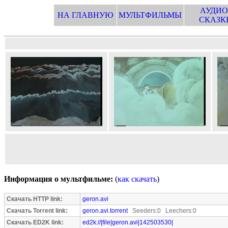
АУДИО
НА ГЛАВНУЮ
МУЛЬТФИЛЬМЫ
СКАЗК
Информация о мультфильме:
(
как скачать
)
Скачать HTTP link:
geron.avi
Скачать Torrent link:
geron.avi.torrent
Seeders:0 Leechers:0
Скачать ED2K link:
ed2k://|file|geron.avi|142503530|