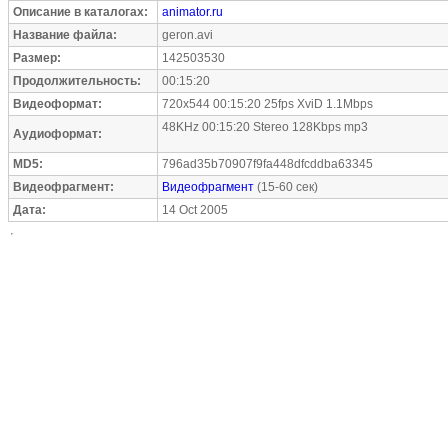
Описание в каталогах:
animator.ru
Название файла:
geron.avi
Размер:
142503530
Продолжительность:
00:15:20
Видеоформат:
720x544 00:15:20 25fps XviD 1.1Mbps
48KHz 00:15:20 Stereo 128Kbps mp3
Аудиоформат:
MD5:
796ad35b70907f9fa448dfcddba63345
Видеофрагмент:
Видеофрагмент
(15-60 сек)
Дата:
14 Oct 2005