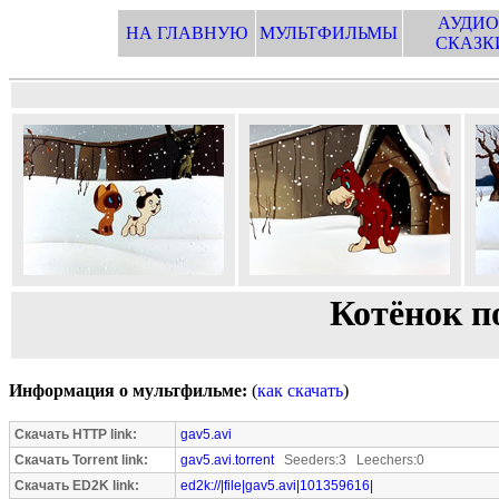
АУДИО
НА ГЛАВНУЮ
МУЛЬТФИЛЬМЫ
СКАЗК
Котёнок по
Информация о мультфильме:
(
как скачать
)
Скачать HTTP link:
gav5.avi
Скачать Torrent link:
gav5.avi.torrent
Seeders:3 Leechers:0
Скачать ED2K link:
ed2k://|file|gav5.avi|101359616|