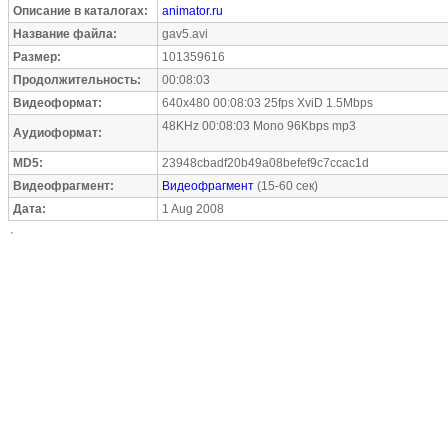
Описание в каталогах:
animator.ru
Название файла:
gav5.avi
Размер:
101359616
Продолжительность:
00:08:03
Видеоформат:
640x480 00:08:03 25fps XviD 1.5Mbps
48KHz 00:08:03 Mono 96Kbps mp3
Аудиоформат:
MD5:
23948cbadf20b49a08befef9c7ccac1d
Видеофрагмент:
Видеофрагмент
(15-60 сек)
Дата:
1 Aug 2008