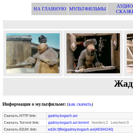
АУДИО
НА ГЛАВНУЮ
МУЛЬТФИЛЬМЫ
СКАЗК
Жад
Информация о мультфильме:
(
как скачать
)
Скачать HTTP link:
gadniy.bogach.avi
Скачать Torrent link:
gadniy.bogach.avi.torrent
Seeders:2 Leechers:0
Скачать ED2K link:
ed2k://|file|gadniy.bogach.avi|48394240|