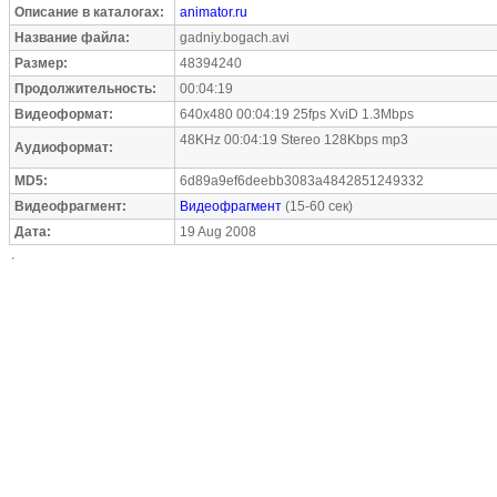
Описание в каталогах:
animator.ru
Название файла:
gadniy.bogach.avi
Размер:
48394240
Продолжительность:
00:04:19
Видеоформат:
640x480 00:04:19 25fps XviD 1.3Mbps
48KHz 00:04:19 Stereo 128Kbps mp3
Аудиоформат:
MD5:
6d89a9ef6deebb3083a4842851249332
Видеофрагмент:
Видеофрагмент
(15-60 сек)
Дата:
19 Aug 2008