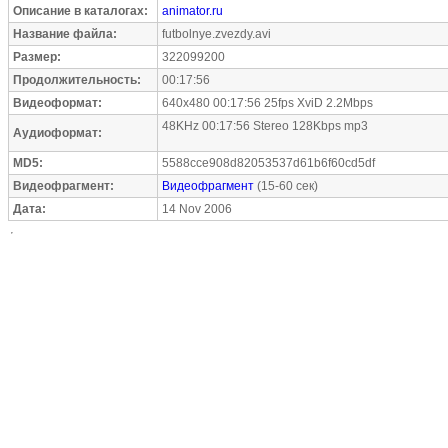
Описание в каталогах:
animator.ru
Название файла:
futbolnye.zvezdy.avi
Размер:
322099200
Продолжительность:
00:17:56
Видеоформат:
640x480 00:17:56 25fps XviD 2.2Mbps
48KHz 00:17:56 Stereo 128Kbps mp3
Аудиоформат:
MD5:
5588cce908d82053537d61b6f60cd5df
Видеофрагмент:
Видеофрагмент
(15-60 сек)
Дата:
14 Nov 2006