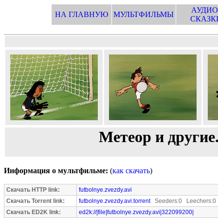
АУДИО
НА ГЛАВНУЮ
МУЛЬТФИЛЬМЫ
СКАЗК
Метеор и другие
Информация о мультфильме:
(
как скачать
)
Скачать HTTP link:
futbolnye.zvezdy.avi
Скачать Torrent link:
futbolnye.zvezdy.avi.torrent
Seeders:0 Leechers:0
Скачать ED2K link:
ed2k://|file|futbolnye.zvezdy.avi|322099200|