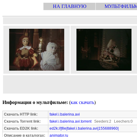
НА ГЛАВНУЮ
МУЛЬТФИЛЬ
Информация о мультфильме:
(
как скачать
)
Скачать HTTP link:
fakel.i.balerina.avi
Скачать Torrent link:
fakel.i.balerina.avi.torrent
Seeders:2 Leechers:0
Скачать ED2K link:
ed2k://|file|fakel.i.balerina.avi|155688960|
Описание в каталогах:
animator.ru