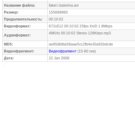
Название файла:
fakel.i.balerina.avi
Размер:
155688960
Продолжительность:
00:10:02
Видеоформат:
672x512 00:10:02 25fps XviD 1.9Mbps
48KHz 00:10:02 Stereo 128Kbps mp3
Аудиоформат:
MD5:
ae95dbfda58aae5cc2fb4e30a92bdcde
Видеофрагмент:
Видеофрагмент
(15-60 сек)
Дата:
22 Jan 2008