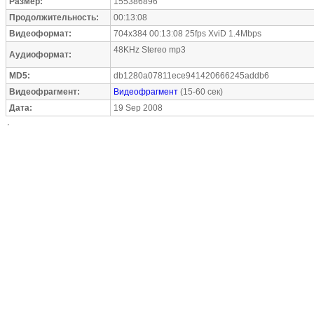
Размер:
155386896
Продолжительность:
00:13:08
Видеоформат:
704x384 00:13:08 25fps XviD 1.4Mbps
48KHz Stereo mp3
Аудиоформат:
MD5:
db1280a07811ece941420666245addb6
Видеофрагмент:
Видеофрагмент
(15-60 сек)
Дата:
19 Sep 2008