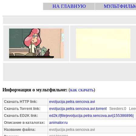
НА ГЛАВНУЮ
МУЛЬТФИЛЬ
Информация о мультфильме:
(
как скачать
)
Скачать HTTP link:
evoljucija.petra.sencova.avi
Скачать Torrent link:
evoljucija.petra.sencova.avi.torrent
Seeders:0 Leec
Скачать ED2K link:
ed2k://|file|evoljucija.petra.sencova.avi|155386896|
Описание в каталогах:
animator.ru
Название файла:
evoljucija.petra.sencova.avi