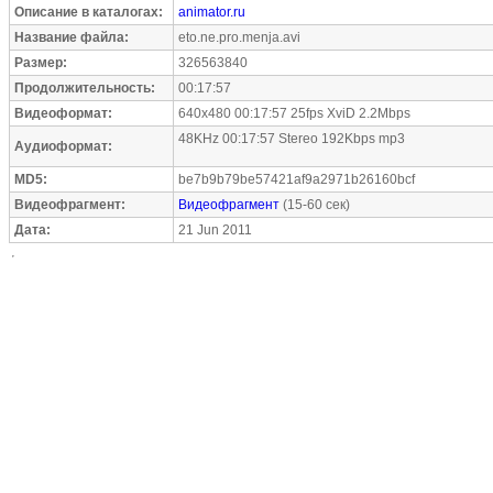
Описание в каталогах:
animator.ru
Название файла:
eto.ne.pro.menja.avi
Размер:
326563840
Продолжительность:
00:17:57
Видеоформат:
640x480 00:17:57 25fps XviD 2.2Mbps
48KHz 00:17:57 Stereo 192Kbps mp3
Аудиоформат:
MD5:
be7b9b79be57421af9a2971b26160bcf
Видеофрагмент:
Видеофрагмент
(15-60 сек)
Дата:
21 Jun 2011