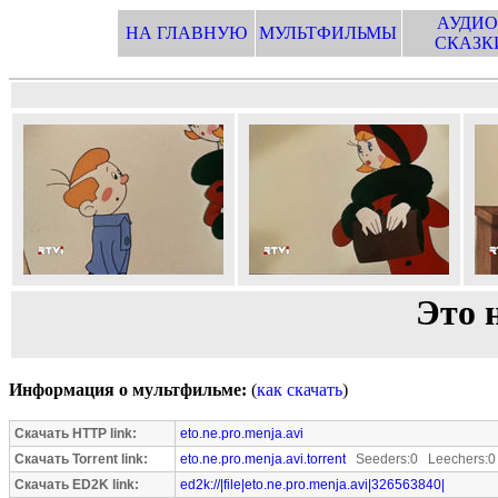
АУДИО
НА ГЛАВНУЮ
МУЛЬТФИЛЬМЫ
СКАЗК
Это 
Информация о мультфильме:
(
как скачать
)
Скачать HTTP link:
eto.ne.pro.menja.avi
Скачать Torrent link:
eto.ne.pro.menja.avi.torrent
Seeders:0 Leechers:0
Скачать ED2K link:
ed2k://|file|eto.ne.pro.menja.avi|326563840|