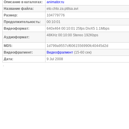
Описание в каталогах:
animator.ru
Название файла:
eto.chto.za.ptitsa.avi
Размер:
104779776
Продолжительность:
00:10:01
Видеоформат:
640x464 00:10:01 25fps DivX5 1.1Mbps
48KHz 00:10:00 Stereo 192Kbps
Аудиоформат:
MD5:
1d799a9557cf6061556990fc40445d2d
Видеофрагмент:
Видеофрагмент
(15-60 сек)
Дата:
9 Jul 2008