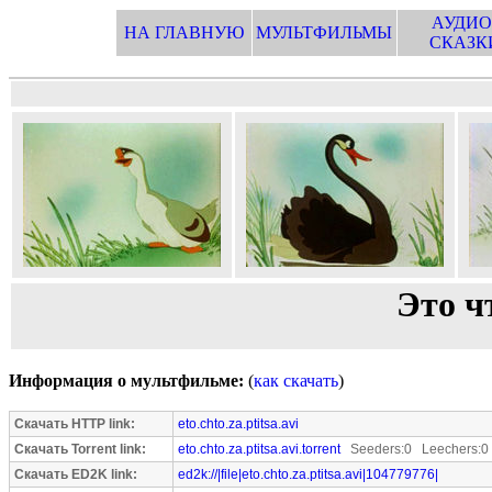
АУДИО
НА ГЛАВНУЮ
МУЛЬТФИЛЬМЫ
СКАЗК
Это ч
Информация о мультфильме:
(
как скачать
)
Скачать HTTP link:
eto.chto.za.ptitsa.avi
Скачать Torrent link:
eto.chto.za.ptitsa.avi.torrent
Seeders:0 Leechers:0
Скачать ED2K link:
ed2k://|file|eto.chto.za.ptitsa.avi|104779776|