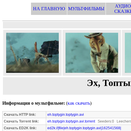
АУДИО
НА ГЛАВНУЮ
МУЛЬТФИЛЬМЫ
СКАЗК
Эх, Топты
Информация о мультфильме:
(
как скачать
)
Скачать HTTP link:
eh.toptygin.toptygin.avi
Скачать Torrent link:
eh.toptygin.toptygin.avi.torrent
Seeders:0 Leechers
Скачать ED2K link:
ed2k://|file|eh.toptygin.toptygin.avi|162541568|