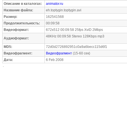
Описание в каталогах:
animator.ru
Название файла:
eh.toptygin.toptygin.avi
Размер:
162541568
Продолжительность:
00:09:58
Видеоформат:
672x512 00:09:58 25fps XviD 2Mbps
48KHz 00:09:58 Stereo 128Kbps mp3
Аудиоформат:
MD5:
72d0d2726892951c0a9a6becc115d6f1
Видеофрагмент:
Видеофрагмент
(15-60 сек)
Дата:
6 Feb 2008