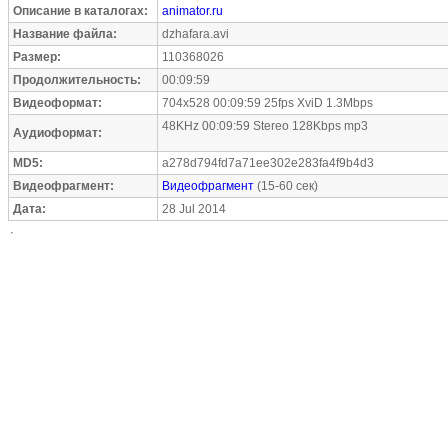
Описание в каталогах:
animator.ru
Название файла:
dzhafara.avi
Размер:
110368026
Продолжительность:
00:09:59
Видеоформат:
704x528 00:09:59 25fps XviD 1.3Mbps
48KHz 00:09:59 Stereo 128Kbps mp3
Аудиоформат:
MD5:
a278d794fd7a71ee302e283fa4f9b4d3
Видеофрагмент:
Видеофрагмент
(15-60 сек)
Дата:
28 Jul 2014