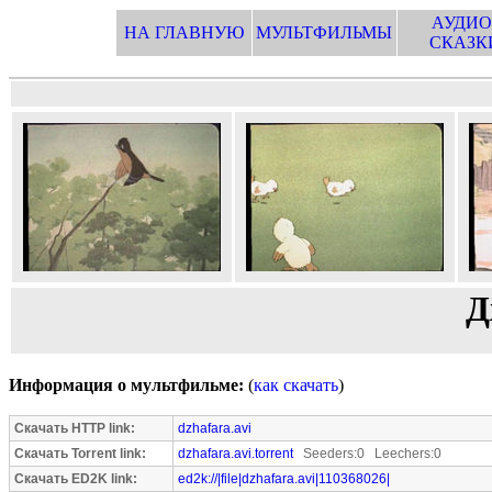
АУДИО
НА ГЛАВНУЮ
МУЛЬТФИЛЬМЫ
СКАЗК
Д
Информация о мультфильме:
(
как скачать
)
Скачать HTTP link:
dzhafara.avi
Скачать Torrent link:
dzhafara.avi.torrent
Seeders:0 Leechers:0
Скачать ED2K link:
ed2k://|file|dzhafara.avi|110368026|