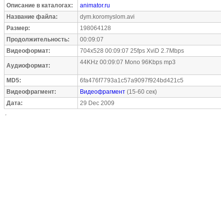
Описание в каталогах:
animator.ru
Название файла:
dym.koromyslom.avi
Размер:
198064128
Продолжительность:
00:09:07
Видеоформат:
704x528 00:09:07 25fps XviD 2.7Mbps
44KHz 00:09:07 Mono 96Kbps mp3
Аудиоформат:
MD5:
6fa476f7793a1c57a9097f924bd421c5
Видеофрагмент:
Видеофрагмент
(15-60 сек)
Дата:
29 Dec 2009