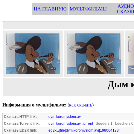
АУДИО
НА ГЛАВНУЮ
МУЛЬТФИЛЬМЫ
СКАЗК
Дым 
Информация о мультфильме:
(
как скачать
)
Скачать HTTP link:
dym.koromyslom.avi
Скачать Torrent link:
dym.koromyslom.avi.torrent
Seeders:1 Leechers:0
Скачать ED2K link:
ed2k://|file|dym.koromyslom.avi|198064128|