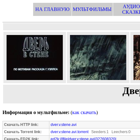
АУДИО
НА ГЛАВНУЮ
МУЛЬТФИЛЬМЫ
СКАЗК
Две
Информация о мультфильме:
(
как скачать
)
Скачать HTTP link:
dver.v.stene.avi
Скачать Torrent link:
dver.v.stene.avi.torrent
Seeders:1 Leechers:0
Скачать ED2K link:
ed2k://|file|dver.v.stene.avi|327608320|