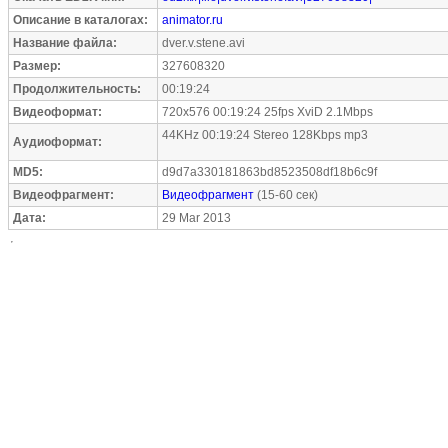
Описание в каталогах:
animator.ru
Название файла:
dver.v.stene.avi
Размер:
327608320
Продолжительность:
00:19:24
Видеоформат:
720x576 00:19:24 25fps XviD 2.1Mbps
44KHz 00:19:24 Stereo 128Kbps mp3
Аудиоформат:
MD5:
d9d7a330181863bd8523508df18b6c9f
Видеофрагмент:
Видеофрагмент
(15-60 сек)
Дата:
29 Mar 2013