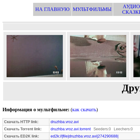
АУДИО
НА ГЛАВНУЮ
МУЛЬТФИЛЬМЫ
СКАЗК
Дру
Информация о мультфильме:
(
как скачать
)
Скачать HTTP link:
druzhba.vroz.avi
Скачать Torrent link:
druzhba.vroz.avi.torrent
Seeders:0 Leechers:0
Скачать ED2K link:
ed2k://|file|druzhba.vroz.avi|274290688|