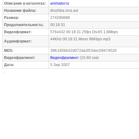
Описание в каталогах:
animator.ru
Название файла:
druzhba.vroz.avi
Размер:
274290688
Продолжительность:
00:18:31
Видеоформат:
576x432 00:18:31 25fps DivX5 1.8Mbps
44KHz 00:18:31 Mono 96Kbps mp3
Аудиоформат:
MD5:
39fc185bb32d072da3f15dec59474520
Видеофрагмент:
Видеофрагмент
(15-60 сек)
Дата:
5 Sep 2007