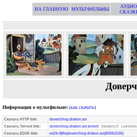
АУДИО
НА ГЛАВНУЮ
МУЛЬТФИЛЬМЫ
СКАЗК
Доверч
Информация о мультфильме:
(
как скачать
)
Скачать HTTP link:
doverchivyj.drakon.avi
Скачать Torrent link:
doverchivyj.drakon.avi.torrent
Seeders:0 Leechers
Скачать ED2K link:
ed2k://|file|doverchivyj.drakon.avi|80062030|