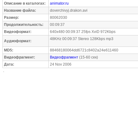
Описание в каталогах:
animator.ru
Название файла:
doverchivyj.drakon.avi
Размер:
80062030
Продолжительность:
00:09:37
Видеоформат:
640x480 00:09:37 25fps XviD 972Kbps
48KHz 00:09:37 Stereo 128Kbps mp3
Аудиоформат:
MD5:
88468180064dd6721c8402a24e611460
Видеофрагмент:
Видеофрагмент
(15-60 сек)
Дата:
24 Nov 2006