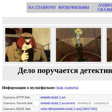
АУДИО
НА ГЛАВНУЮ
МУЛЬТФИЛЬМЫ
СКАЗК
Дело поручается детектив
Информация о мультфильме:
(
как скачать
)
Скачать HTTP link:
detektiv.teddi.2.avi
Скачать Torrent link:
detektiv.teddi.2.avi.torrent
Seeders:0 Leechers:0
Скачать ED2K link:
ed2k://|file|detektiv.teddi.2.avi|139027302|