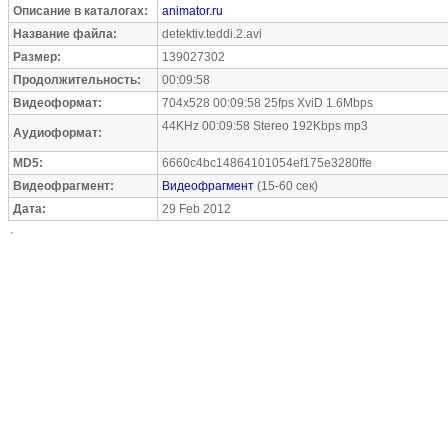
Описание в каталогах:
animator.ru
Название файла:
detektiv.teddi.2.avi
Размер:
139027302
Продолжительность:
00:09:58
Видеоформат:
704x528 00:09:58 25fps XviD 1.6Mbps
44KHz 00:09:58 Stereo 192Kbps mp3
Аудиоформат:
MD5:
6660c4bc14864101054ef175e3280ffe
Видеофрагмент:
Видеофрагмент
(15-60 сек)
Дата:
29 Feb 2012