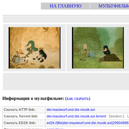
НА ГЛАВНУЮ
МУЛЬТФИЛЬ
Информация о мультфильме:
(
как скачать
)
Скачать HTTP link:
der.maulwurf.und.die.musik.avi
Скачать Torrent link:
der.maulwurf.und.die.musik.avi.torrent
Seeders:1 L
Скачать ED2K link:
ed2k://|file|der.maulwurf.und.die.musik.avi|29904896