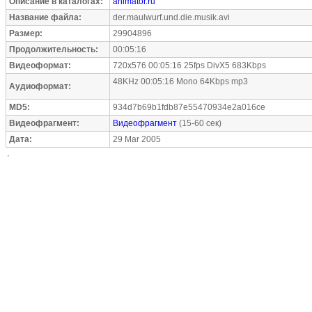
Описание в каталогах:
animator.ru
Название файла:
der.maulwurf.und.die.musik.avi
Размер:
29904896
Продолжительность:
00:05:16
Видеоформат:
720x576 00:05:16 25fps DivX5 683Kbps
48KHz 00:05:16 Mono 64Kbps mp3
Аудиоформат:
MD5:
934d7b69b1fdb87e55470934e2a016ce
Видеофрагмент:
Видеофрагмент
(15-60 сек)
Дата:
29 Mar 2005