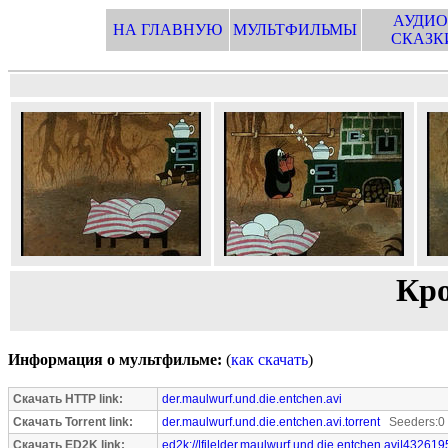
АУДИО
НА ГЛАВНУЮ
МУЛЬТФИЛЬМЫ
СКАЗК
Кро
Информация о мультфильме:
(
как скачать
)
Скачать HTTP link:
der.maulwurf.und.die.entchen.avi
Скачать Torrent link:
der.maulwurf.und.die.entchen.avi.torrent
Seeders:0 
Скачать ED2K link:
ed2k://|file|der.maulwurf.und.die.entchen.avi|432619