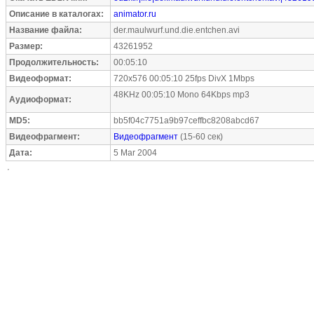
Описание в каталогах:
animator.ru
Название файла:
der.maulwurf.und.die.entchen.avi
Размер:
43261952
Продолжительность:
00:05:10
Видеоформат:
720x576 00:05:10 25fps DivX 1Mbps
48KHz 00:05:10 Mono 64Kbps mp3
Аудиоформат:
MD5:
bb5f04c7751a9b97ceffbc8208abcd67
Видеофрагмент:
Видеофрагмент
(15-60 сек)
Дата:
5 Mar 2004