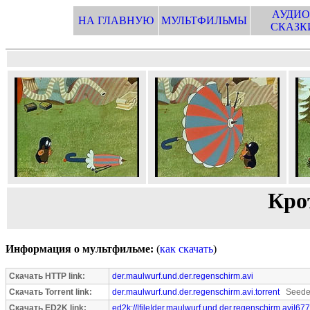
АУДИО
НА ГЛАВНУЮ
МУЛЬТФИЛЬМЫ
СКАЗК
Кро
Информация о мультфильме:
(
как скачать
)
Скачать HTTP link:
der.maulwurf.und.der.regenschirm.avi
Скачать Torrent link:
der.maulwurf.und.der.regenschirm.avi.torrent
Seeder
Скачать ED2K link:
ed2k://|file|der.maulwurf.und.der.regenschirm.avi|67