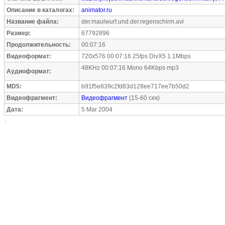
Описание в каталогах:
animator.ru
Название файла:
der.maulwurf.und.der.regenschirm.avi
Размер:
67792896
Продолжительность:
00:07:16
Видеоформат:
720x576 00:07:16 25fps DivX5 1.1Mbps
48KHz 00:07:16 Mono 64Kbps mp3
Аудиоформат:
MD5:
b91f5e839c2fd83d128ee717ee7b50d2
Видеофрагмент:
Видеофрагмент
(15-60 сек)
Дата:
5 Mar 2004