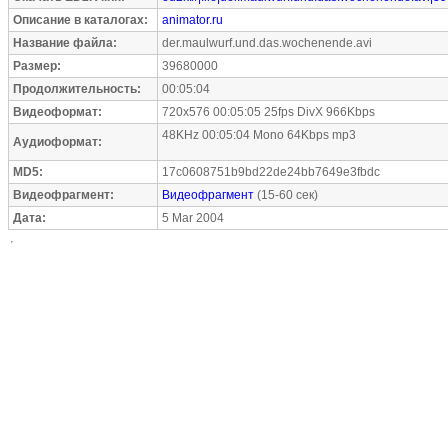
Описание в каталогах:
animator.ru
Название файла:
der.maulwurf.und.das.wochenende.avi
Размер:
39680000
Продолжительность:
00:05:04
Видеоформат:
720x576 00:05:05 25fps DivX 966Kbps
48KHz 00:05:04 Mono 64Kbps mp3
Аудиоформат:
MD5:
17c0608751b9bd22de24bb7649e3fbdc
Видеофрагмент:
Видеофрагмент
(15-60 сек)
Дата:
5 Mar 2004