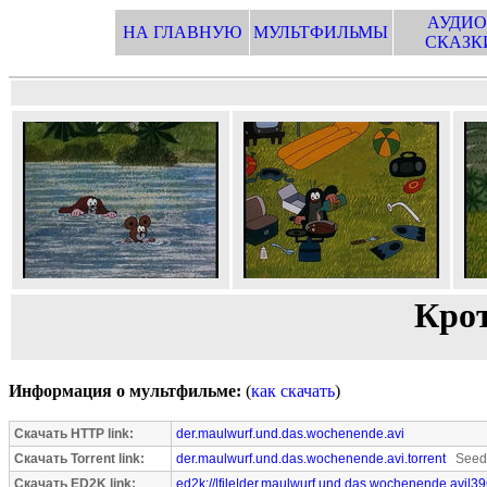
АУДИО
НА ГЛАВНУЮ
МУЛЬТФИЛЬМЫ
СКАЗК
Крот
Информация о мультфильме:
(
как скачать
)
Скачать HTTP link:
der.maulwurf.und.das.wochenende.avi
Скачать Torrent link:
der.maulwurf.und.das.wochenende.avi.torrent
Seede
Скачать ED2K link:
ed2k://|file|der.maulwurf.und.das.wochenende.avi|3