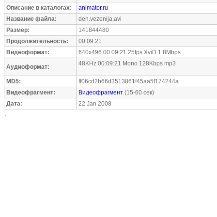
Описание в каталогах:
animator.ru
Название файла:
den.vezenija.avi
Размер:
141844480
Продолжительность:
00:09:21
Видеоформат:
640x496 00:09:21 25fps XviD 1.8Mbps
48KHz 00:09:21 Mono 128Kbps mp3
Аудиоформат:
MD5:
ff06cd2b66d3513861f45aa5f174244a
Видеофрагмент:
Видеофрагмент
(15-60 сек)
Дата:
22 Jan 2008