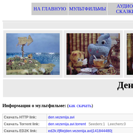
АУДИО
НА ГЛАВНУЮ
МУЛЬТФИЛЬМЫ
СКАЗК
Ден
Информация о мультфильме:
(
как скачать
)
Скачать HTTP link:
den.vezenija.avi
Скачать Torrent link:
den.vezenija.avi.torrent
Seeders:1 Leechers:0
Скачать ED2K link:
ed2k://|file|den.vezenija.avi|141844480|