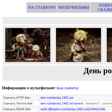
АУДИО
НА ГЛАВНУЮ
МУЛЬТФИЛЬМЫ
СКАЗК
День ро
Информация о мультфильме:
(
как скачать
)
Скачать HTTP link:
den.rozhdenija.1982.avi
Скачать Torrent link:
den.rozhdenija.1982.avi.torrent
Seeders:0 Leecher
Скачать ED2K link:
ed2k://|file|den.rozhdenija.1982.avi|109662208|