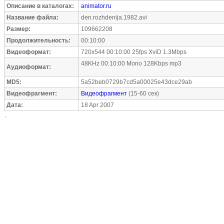
Описание в каталогах:
animator.ru
Название файла:
den.rozhdenija.1982.avi
Размер:
109662208
Продолжительность:
00:10:00
Видеоформат:
720x544 00:10:00 25fps XviD 1.3Mbps
48KHz 00:10:00 Mono 128Kbps mp3
Аудиоформат:
MD5:
5a52beb0729b7cd5a00025e43dce29ab
Видеофрагмент:
Видеофрагмент
(15-60 сек)
Дата:
18 Apr 2007