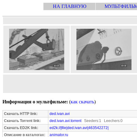
НА ГЛАВНУЮ
МУЛЬТФИЛЬ
Информация о мультфильме:
(
как скачать
)
Скачать HTTP link:
ded.ivan.avi
Скачать Torrent link:
ded.ivan.avi.torrent
Seeders:1 Leechers:0
Скачать ED2K link:
ed2k://|file|ded.ivan.avi|463542272|
Описание в каталогах:
animator.ru