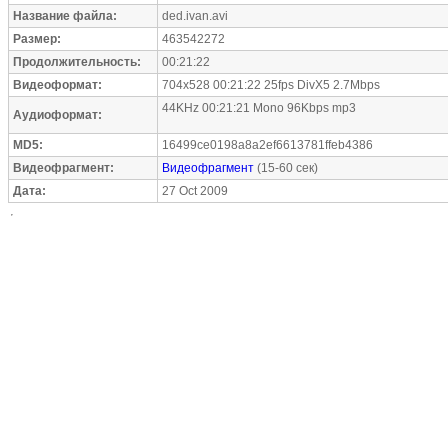
Название файла:
ded.ivan.avi
Размер:
463542272
Продолжительность:
00:21:22
Видеоформат:
704x528 00:21:22 25fps DivX5 2.7Mbps
44KHz 00:21:21 Mono 96Kbps mp3
Аудиоформат:
MD5:
16499ce0198a8a2ef6613781ffeb4386
Видеофрагмент:
Видеофрагмент
(15-60 сек)
Дата:
27 Oct 2009