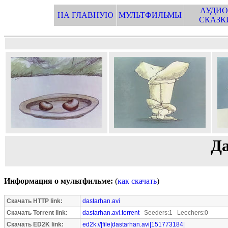
АУДИО
НА ГЛАВНУЮ
МУЛЬТФИЛЬМЫ
СКАЗК
Да
Информация о мультфильме:
(
как скачать
)
Скачать HTTP link:
dastarhan.avi
Скачать Torrent link:
dastarhan.avi.torrent
Seeders:1 Leechers:0
Скачать ED2K link:
ed2k://|file|dastarhan.avi|151773184|