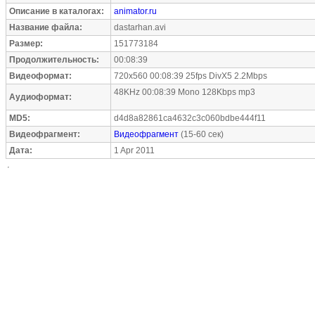
Описание в каталогах:
animator.ru
Название файла:
dastarhan.avi
Размер:
151773184
Продолжительность:
00:08:39
Видеоформат:
720x560 00:08:39 25fps DivX5 2.2Mbps
48KHz 00:08:39 Mono 128Kbps mp3
Аудиоформат:
MD5:
d4d8a82861ca4632c3c060bdbe444f11
Видеофрагмент:
Видеофрагмент
(15-60 сек)
Дата:
1 Apr 2011