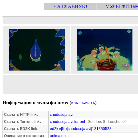
НА ГЛАВНУЮ
МУЛЬТФИЛЬ
Информация о мультфильме:
(
как скачать
)
Скачать HTTP link:
chudoseja.avi
Скачать Torrent link:
chudoseja.avi.torrent
Seeders:0 Leechers:0
Скачать ED2K link:
ed2k://|file|chudoseja.avi|131350528|
Описание в каталогах:
animator.ru