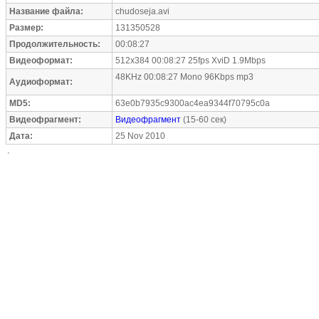
Название файла:
chudoseja.avi
Размер:
131350528
Продолжительность:
00:08:27
Видеоформат:
512x384 00:08:27 25fps XviD 1.9Mbps
48KHz 00:08:27 Mono 96Kbps mp3
Аудиоформат:
MD5:
63e0b7935c9300ac4ea9344f70795c0a
Видеофрагмент:
Видеофрагмент
(15-60 сек)
Дата:
25 Nov 2010