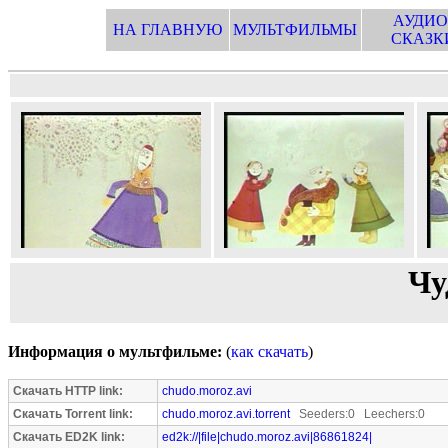
АУДИО
НА ГЛАВНУЮ
МУЛЬТФИЛЬМЫ
СКАЗК
Чу
Информация о мультфильме:
(
как скачать
)
Скачать HTTP link:
chudo.moroz.avi
Скачать Torrent link:
chudo.moroz.avi.torrent
Seeders:0 Leechers:0
Скачать ED2K link:
ed2k://|file|chudo.moroz.avi|86861824|