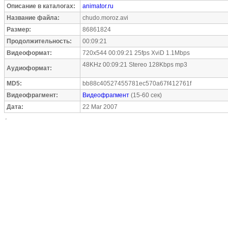
Описание в каталогах:
animator.ru
Название файла:
chudo.moroz.avi
Размер:
86861824
Продолжительность:
00:09:21
Видеоформат:
720x544 00:09:21 25fps XviD 1.1Mbps
48KHz 00:09:21 Stereo 128Kbps mp3
Аудиоформат:
MD5:
bb88c40527455781ec570a67f412761f
Видеофрагмент:
Видеофрагмент
(15-60 сек)
Дата:
22 Mar 2007