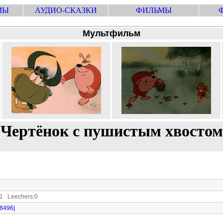
МЫ
АУДИО-СКАЗКИ
ФИЛЬМЫ
Мультфильм
Чертёнок с пушистым хвостом
1 Leechers:0
38496|