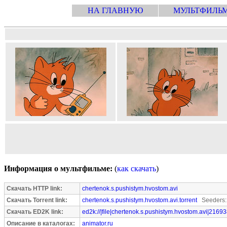
НА ГЛАВНУЮ
МУЛЬТФИЛЬ
Информация о мультфильме:
(
как скачать
)
Скачать HTTP link:
chertenok.s.pushistym.hvostom.avi
Скачать Torrent link:
chertenok.s.pushistym.hvostom.avi.torrent
Seeders:
Скачать ED2K link:
ed2k://|file|chertenok.s.pushistym.hvostom.avi|2169
Описание в каталогах:
animator.ru