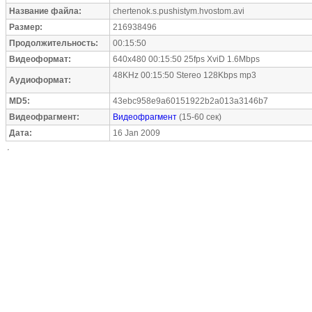
Название файла:
chertenok.s.pushistym.hvostom.avi
Размер:
216938496
Продолжительность:
00:15:50
Видеоформат:
640x480 00:15:50 25fps XviD 1.6Mbps
48KHz 00:15:50 Stereo 128Kbps mp3
Аудиоформат:
MD5:
43ebc958e9a60151922b2a013a3146b7
Видеофрагмент:
Видеофрагмент
(15-60 сек)
Дата:
16 Jan 2009