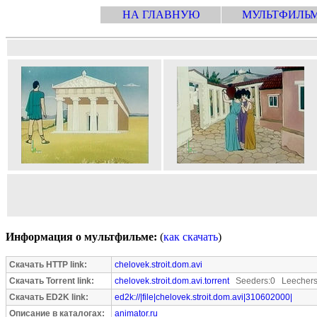
НА ГЛАВНУЮ
МУЛЬТФИЛЬ
Информация о мультфильме:
(
как скачать
)
Скачать HTTP link:
chelovek.stroit.dom.avi
Скачать Torrent link:
chelovek.stroit.dom.avi.torrent
Seeders:0 Leechers
Скачать ED2K link:
ed2k://|file|chelovek.stroit.dom.avi|310602000|
Описание в каталогах:
animator.ru