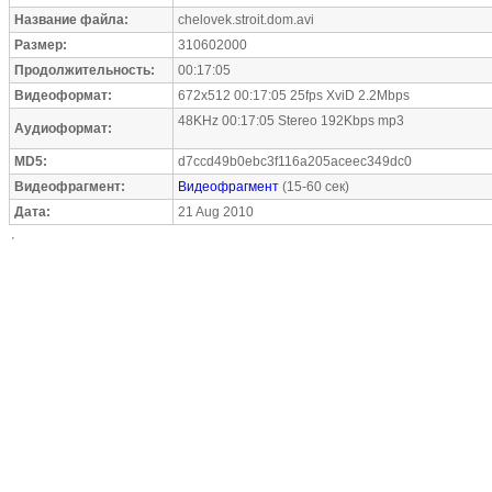
Название файла:
chelovek.stroit.dom.avi
Размер:
310602000
Продолжительность:
00:17:05
Видеоформат:
672x512 00:17:05 25fps XviD 2.2Mbps
48KHz 00:17:05 Stereo 192Kbps mp3
Аудиоформат:
MD5:
d7ccd49b0ebc3f116a205aceec349dc0
Видеофрагмент:
Видеофрагмент
(15-60 сек)
Дата:
21 Aug 2010