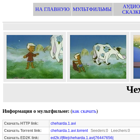
АУДИО
НА ГЛАВНУЮ
МУЛЬТФИЛЬМЫ
СКАЗК
Че
Информация о мультфильме:
(
как скачать
)
Скачать HTTP link:
cheharda.1.avi
Скачать Torrent link:
cheharda.1.avi.torrent
Seeders:0 Leechers:0
Скачать ED2K link:
ed2k://|file|cheharda.1.avi|76447656|