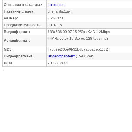
Описание в каталогах:
animator.ru
Название файла:
cheharda.1.avi
Размер:
76447656
Продолжительность:
00:07:15
Видеоформат:
688x536 00:07:15 25fps XviD 1.2Mbps
44KHz 00:07:15 Stereo 128Kbps mp3
Аудиоформат:
MD5:
ff7bb9e2f65e0b31bdb7abba8eb11824
Видеофрагмент:
Видеофрагмент
(15-60 сек)
Дата:
29 Dec 2009