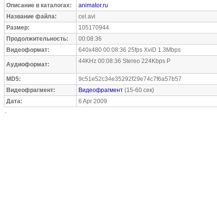
Описание в каталогах:
animator.ru
Название файла:
cel.avi
Размер:
105170944
Продолжительность:
00:08:36
Видеоформат:
640x480 00:08:36 25fps XviD 1.3Mbps
44KHz 00:08:36 Stereo 224Kbps P
Аудиоформат:
MD5:
9c51e52c34e35292f29e74c7f6a57b57
Видеофрагмент:
Видеофрагмент
(15-60 сек)
Дата:
6 Apr 2009