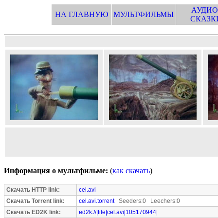
АУДИО
НА ГЛАВНУЮ
МУЛЬТФИЛЬМЫ
СКАЗК
Информация о мультфильме:
(
как скачать
)
Скачать HTTP link:
cel.avi
Скачать Torrent link:
cel.avi.torrent
Seeders:0 Leechers:0
Скачать ED2K link:
ed2k://|file|cel.avi|105170944|